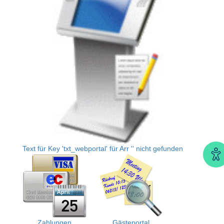
Text für Key 'txt_webportal' für Arr '' nicht gefunden
Ba
Zahlungen
Gästeportal