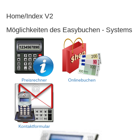
Easybuchen,
das
Home/Index V2
bessere
Onlinebuchen
Möglichkeiten des Easybuchen - Systems
Preisrechner
Onlinebuchen
Kontaktformular